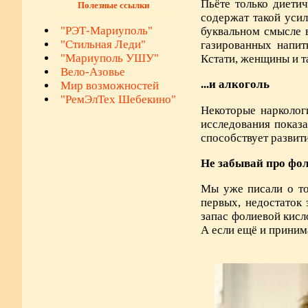
Пьёте только диетич
Полезные ссылки
содержат такой усил
"РЭТ-Мариуполь"
буквальном смысле 
"Стильная Леди"
газированных напит
"Мариуполь УШУ"
Кстати, женщины и 
Вело-Азовье
...и алкоголь
Мир возможностей
"РемЭлТех Шебекино"
Некоторые нарколог
исследования показа
способствует развит
Не забывай про фо
Мы уже писали о то
первых, недостаток
запас фолиевой кис
А если ещё и приним