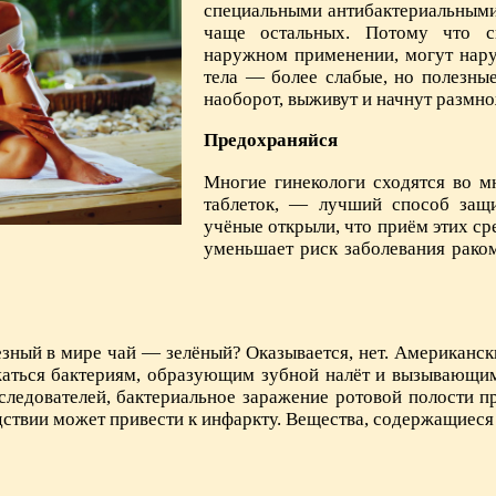
специальными антибактериальными
чаще остальных. Потому что с
наружном применении, могут нару
тела — более слабые, но полезные
наоборот, выживут и начнут размно
Предохраняйся
Многие гинекологи сходятся во мн
таблеток, — лучший способ защи
учёные открыли, что приём этих ср
уменьшает риск заболевания раком
зный в мире чай — зелёный? Оказывается, нет. Американс
аться бактериям, образующим зубной налёт и вызывающим 
следователей, бактериальное заражение ротовой полости 
едствии может привести к инфаркту. Вещества, содержащиеся 