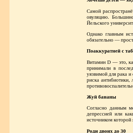
Самой распространё
овуляцию. Большин
Йельского университ
Однако главным ист
обязательно — прост
Поаккуратней с та
Витамин D — это, ка
принимали в послед
уязвимой для рака и
риска антибиотики, 
противовоспалительн
Жуй бананы
Согласно данным ме
депрессией или ка
источником которой 
Роди двоих до 30