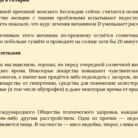
нной причиной женского бесплодия сейчас считается поли
ство женщин с такими проблемами испытывают недостат
ета показало, что курс лечения витамином D уменьшает риск
очником этого витамина по-прежнему остаётся солнечный
о побольше гуляйте и проводите на солнце хотя бы 20 минут 
блетками
к мы выяснили, хорошо, но перед очередной солнечной ван
нее время. Некоторые лекарства повышают чувствительн
 ожогов, а значит вам придётся либо подождать с загаром, 
лекарства от гипертонии, средства для понижения холесте
ые (в том числе ибупрофен) и даже некоторые кремы от пр
ждународного Общества психического здоровья, каждая 
ким-либо другим расстройством. Одна из причин — недо
является пища. В частности — мясо индейки, творог, сливы и