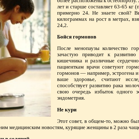
более расположены к остеопорозу.
лет и старше составляет 63-65 кг 
примерно 24. Не знаете свой? Вы
килограммах на рост в метрах, взя
24,2.
Бойся гормонов
После менопаузы количество гор
зачастую приводит к развитию т
кишечника и различные сердечно
пациенткам врачи советуют горм
гормонов — например, эстрогена и 
ваше здоровье, считают иссле
способствует развитию рака молоч
свою очередь избыток одного 
эндометрия.
Не кури
Этот совет, в общем-то, можно был
дним медицинским новостям, курящие женщины в 2 раза чащ
и в солярий