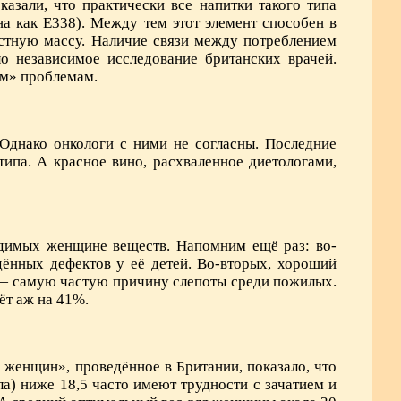
казали, что практически все напитки такого типа
на как Е338). Между тем этот элемент способен в
стную массу. Наличие связи между потреблением
ло независимое исследование британских врачей.
ым» проблемам.
 Однако онкологи с ними не согласны. Последние
типа. А красное вино, расхваленное диетологами,
одимых женщине веществ. Напомним ещё раз: во-
дённых дефектов у её детей. Во-вторых, хороший
 — самую частую причину слепоты среди пожилых.
ёт аж на 41%.
женщин», проведённое в Британии, показало, что
) ниже 18,5 часто имеют трудности с зачатием и