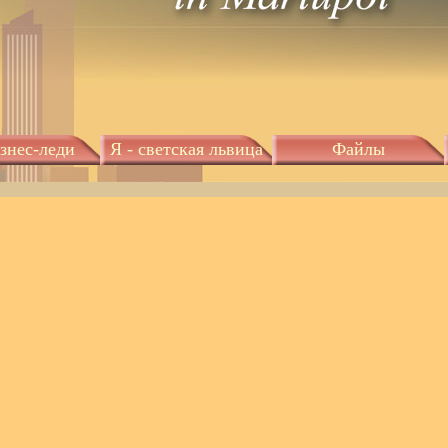
изнес-леди
Я - светская львица
Файлы