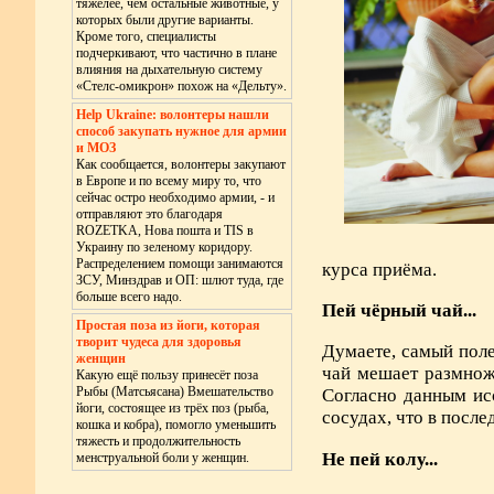
тяжелее, чем остальные животные, у
которых были другие варианты.
Кроме того, специалисты
подчеркивают, что частично в плане
влияния на дыхательную систему
«Стелс-омикрон» похож на «Дельту».
Help Ukraine: волонтеры нашли
способ закупать нужное для армии
и МОЗ
Как сообщается, волонтеры закупают
в Европе и по всему миру то, что
сейчас остро необходимо армии, - и
отправляют это благодаря
ROZETKA, Нова пошта и TIS в
Украину по зеленому коридору.
Распределением помощи занимаются
курса приёма.
ЗСУ, Минздрав и ОП: шлют туда, где
больше всего надо.
Пей чёрный чай...
Простая поза из йоги, которая
творит чудеса для здоровья
Думаете, самый поле
женщин
чай мешает размнож
Какую ещё пользу принесёт поза
Рыбы (Матсьясана) Вмешательство
Согласно данным ис
йоги, состоящее из трёх поз (рыба,
сосудах, что в посл
кошка и кобра), помогло уменьшить
тяжесть и продолжительность
Не пей колу...
менструальной боли у женщин.