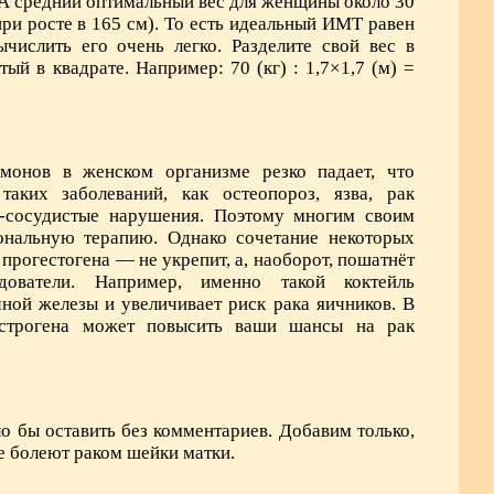
 А средний оптимальный вес для женщины около 30
(при росте в 165 см). То есть идеальный ИМТ равен
числить его очень легко. Разделите свой вес в
тый в квадрате. Например: 70 (кг) : 1,7×1,7 (м) =
монов в женском организме резко падает, что
аких заболеваний, как остеопороз, язва, рак
-сосудистые нарушения. Поэтому многим своим
ональную терапию. Однако сочетание некоторых
прогестогена — не укрепит, а, наоборот, пошатнёт
дователи. Например, именно такой коктейль
ной железы и увеличивает риск рака яичников. В
эстрогена может повысить ваши шансы на рак
о бы оставить без комментариев. Добавим только,
е болеют раком шейки матки.