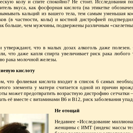
ескую колу и спите спокойно? Не стоит. Исследования по
итель вкуса, как фосфорная кислота (на этикетке обозначе
вымывать кальций из вашего тела, тем самым уменьшая ко
ков (в частности, колы) и костной дистрофией подтверди
так больше, чем мужчины, подвержены различным «скелетн
и утверждают, что в малых дозах алкоголь даже полезен.
ли, что даже капля спирта увеличивает риск рака любого 
ию рака молочной железы.
лиевую кислоту
м, что фолиевая кислота входит в список 6 самых необх
 этого элемента у матери считается одной из причин врож
лоты может предотвратить возрастную дистрофию сетчатки
ать её вместе с витаминами В6 и В12, риск заболевания упад
Не отощай
Недавнее «Исследование миллиона 
женщины с ИМТ (индекс массы тела