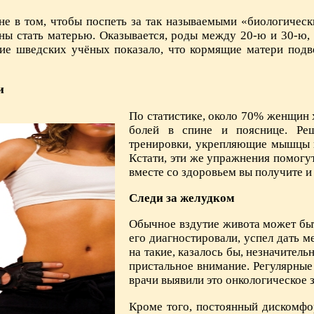
 не в том, чтобы поспеть за так называемыми «биологичес
ы стать матерью. Оказывается, роды между 20-ю и 30-ю, 
ние шведских учёных показало, что кормящие матери под
и
По статистике, около 70% женщин 
болей в спине и пояснице. Ре
тренировки, укрепляющие мышцы к
Кстати, эти же упражнения помогут
вместе со здоровьем вы получите и
Следи за желудком
Обычное вздутие живота может быт
его диагностировали, успел дать м
на такие, казалось бы, незначител
пристальное внимание. Регулярные
врачи выявили это онкологическое 
Кроме того, постоянный дискомфо