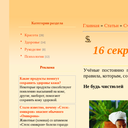
Категории раздела
Главная
»
Статьи
»
Сч
Красота
[28]
Здоровье
[14]
16 сек
Рукоделие
[0]
Психология
[12]
Реклама
Реклама
Учёные постоянно 
правила, которым, с
Какие продукты помогут
сохранить здоровье кожи?
Не будь чистюлей
Некоторые продукты способствуют
появлению высыпаний на коже,
другие, наоборот, помогают
сохранить кожу здоровой.
Стало известно, почему «Стелс-
омикрон» опаснее обычного
«Омикрона»
Животные (хомяки) со штаммом
«Стелс-омикрон» болели гораздо