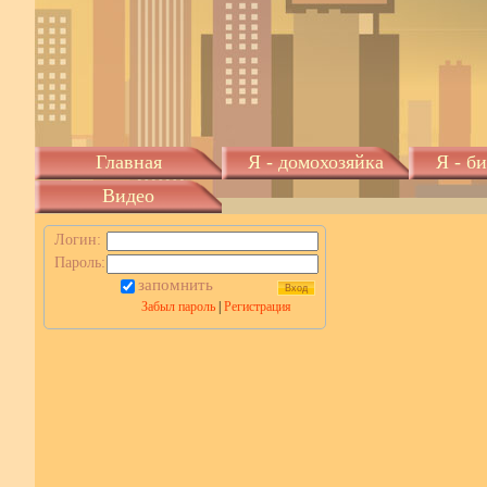
Главная
Я - домохозяйка
Я - б
Видео
Логин:
Пароль:
запомнить
Забыл пароль
|
Регистрация